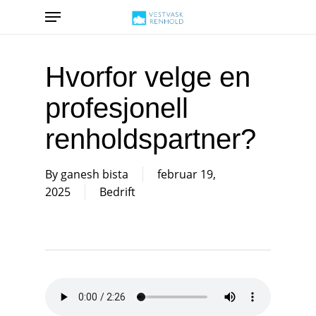
Skip
Menu
to
main
content
Hvorfor velge en
profesjonell
renholdspartner?
By
ganesh bista
februar 19,
2025
Bedrift